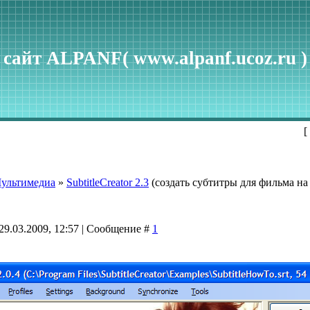
сайт ALPANF( www.alpanf.ucoz.ru )
[
ультимедиа
»
SubtitleCreator 2.3
(создать субтитры для фильма н
29.03.2009, 12:57 | Сообщение #
1