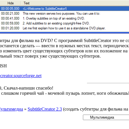
итры для фильма на DVD? С программой SubtitleCreator это не 
м останется сделать — ввести в нужных местах текст, периодиче
о изменить цвет существующих субтитров или их положение на 
льный текст поверх уже существующих субтитров.
ISH
lecreator.sourceforge.net
й, Скачал-напиши спасибо!
й слишком горячий чай - мочевой пузырь лопнет, ноги обожжешь
ультимедиа
»
SubtitleCreator 2.3
(создать субтитры для фильма н