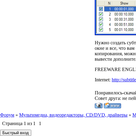
Нужно создать субт
окне и все, что ва
копирования, можн
вывести дополните
FREEWARE ENGL
Internet:
http://subtit
Понравилось-скача
Совет друга: не пе
Форум
»
Мультимедиа, видеоредакторы, CD/DVD, драйверы
»
М
Страница
1
из
1
1