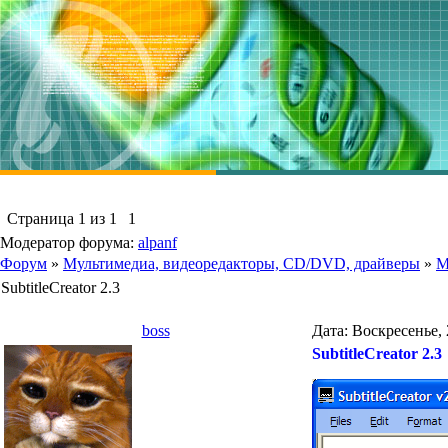
Страница
1
из
1
1
Модератор форума:
alpanf
Форум
»
Мультимедиа, видеоредакторы, CD/DVD, драйверы
»
М
SubtitleCreator 2.3
boss
Дата: Воскресенье, 
SubtitleCreator 2.3