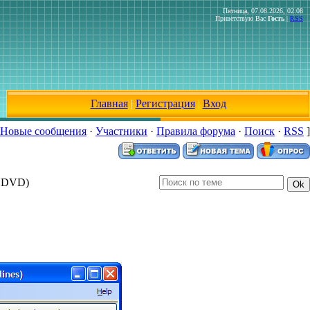
Пятница, 07.08.2026, 02:08
Приветствую Вас
Гость
|
RSS
Главная
|
Регистрация
|
Вход
Новые сообщения
·
Участники
·
Правила форума
·
Поиск
·
RSS
]
а DVD)