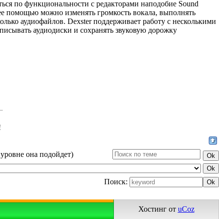
иться по функциональности с редакторами наподобие Sound
С ее помощью можно изменять громкость вокала, выполнять
олько аудиофайлов. Dexster поддерживает работу с несколькими
аписывать аудиодиски и сохранять звуковую дорожку
!
 уровне она подойдет)
Поиск:
Хостинг от
uCoz