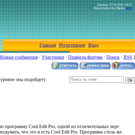
Пятница, 07.08.2026, 08:25
Приветствую Вас
Гость
|
RSS
Главная
|
Регистрация
|
Вход
Новые сообщения
·
Участники
·
Правила форума
·
Поиск
·
RSS
]
 уровне она подойдет)
ую программу Cool Edit Pro, одной из отличительных черт
думать, что это и есть Cool Edit Pro. Программа столь же