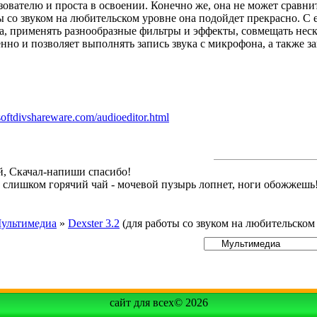
ователю и проста в освоении. Конечно же, она не может сравн
ты со звуком на любительском уровне она подойдет прекрасно. 
, применять разнообразные фильтры и эффекты, совмещать неск
но и позволяет выполнять запись звука с микрофона, а также з
oftdivshareware.com/audioeditor.html
й, Скачал-напиши спасибо!
й слишком горячий чай - мочевой пузырь лопнет, ноги обожжешь
ультимедиа
»
Dexster 3.2
(для работы со звуком на любительском
сайт для всех© 2026