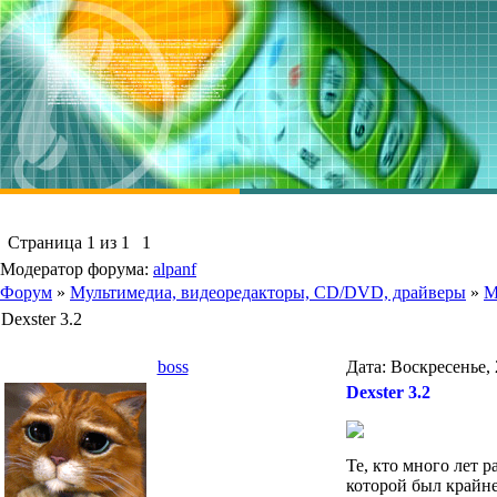
Страница
1
из
1
1
Модератор форума:
alpanf
Форум
»
Мультимедиа, видеоредакторы, CD/DVD, драйверы
»
М
Dexster 3.2
boss
Дата: Воскресенье, 
Dexster 3.2
Те, кто много лет 
которой был крайне