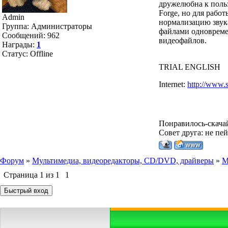
дружелюбна к польз
Forge, но для рабо
Admin
нормализацию звука
Группа: Администраторы
файлами одновремен
Сообщений:
962
видеофайлов.
Награды:
1
Статус:
Offline
TRIAL ENGLISH
Internet:
http://www.s
Понравилось-скача
Совет друга: не пе
Форум
»
Мультимедиа, видеоредакторы, CD/DVD, драйверы
»
М
Страница
1
из
1
1