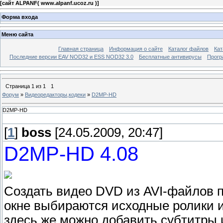
[
сайт ALPANF( www.alpanf.ucoz.ru )
]
Форма входа
Меню сайта
Главная страница
Информация о сайте
Каталог файлов
Кат
Последние версии EAV NOD32 и ESS NOD32 3.0
Бесплатные антивирусы
Прогр
Страница
1
из
1
1
Форум
»
Видеоредакторы,кодеки
»
D2MP-HD
D2MP-HD
[
1
]
boss
[24.05.2009, 20:47]
D2MP-HD 4.08
Создать видео DVD из AVI-файлов 
окне выбираются исходные ролики и
здесь же можно добавить субтитры 