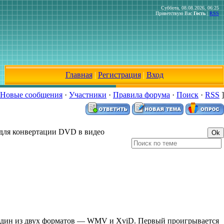
Суббота, 08.08.2026, 06:25
Приветствую Вас
Гость
|
RSS
Главная
|
Регистрация
|
Вход
Новые сообщения
·
Участники
·
Правила форума
·
Поиск
·
RSS
]
для конвертации DVD в видео
 один из двух форматов — WMV и XviD. Первый проигрывается