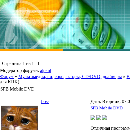
Страница
1
из
1
1
Модератор форума:
alpanf
Форум
»
Мультимедиа, видеоредакторы, CD/DVD, драйверы
»
В
для КПК)
SPB Mobile DVD
boss
Дата: Вторник, 07.
SPB Mobile DVD
Отличная программ