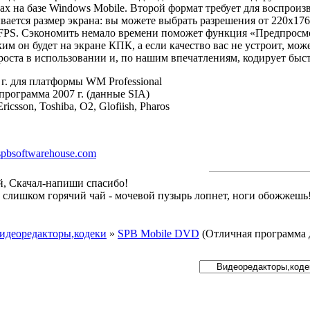
ах на базе Windows Mobile. Второй формат требует для воспроиз
ается размер экрана: вы можете выбрать разрешения от 220х17
FPS. Сэкономить немало времени поможет функция «Предпросмот
ким он будет на экране КПК, а если качество вас не устроит, мо
оста в использовании и, по нашим впечатлениям, кодирует быст
г. для платформы WM Professional
рограмма 2007 г. (данные SIA)
icsson, Toshiba, O2, Glofiish, Pharos
spbsoftwarehouse.com
й, Скачал-напиши спасибо!
й слишком горячий чай - мочевой пузырь лопнет, ноги обожжешь
идеоредакторы,кодеки
»
SPB Mobile DVD
(Отличная программа 