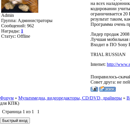
на всех наладонник
кодировании учитыв
ограничивается 20 
Admin
результат таким, ка
Группа: Администраторы
Программа очень пр
Сообщений:
962
Награды:
1
Лидер продаж 2008 
Статус:
Offline
Лучшая мобильная п
Входит в ПО Sony Er
TRIAL RUSSIAN
Internet:
http://www.
Понравилось-скача
Совет друга: не пе
Форум
»
Мультимедиа, видеоредакторы, CD/DVD, драйверы
»
В
для КПК)
Страница
1
из
1
1