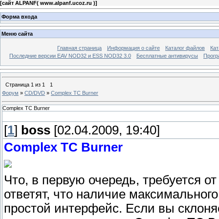
[
сайт ALPANF( www.alpanf.ucoz.ru )
]
Форма входа
Меню сайта
Главная страница
Информация о сайте
Каталог файлов
Кат
Последние версии EAV NOD32 и ESS NOD32 3.0
Бесплатные антивирусы
Прогр
Страница
1
из
1
1
Форум
»
CD/DVD
»
Complex TC Burner
Complex TC Burner
[
1
]
boss
[02.04.2009, 19:40]
Complex TC Burner
Что, в первую очередь, требуется о
ответят, что наличие максимального
простой интерфейс. Если вы склоняе