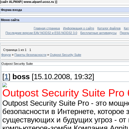
[
сайт ALPANF( www.alpanf.ucoz.ru )
]
Форма входа
Меню сайта
Главная страница
Информация о сайте
Каталог файлов
Кат
Последние версии EAV NOD32 и ESS NOD32 3.0
Бесплатные антивирусы
Прогр
Страница
1
из
1
1
Форум
»
Пакеты безопасности
»
Outpost Security Suite
Outpost Security Suite
[
1
]
boss
[15.10.2008, 19:32]
Outpost Security Suite Pro
Outpost Security Suite Pro - это мо
безопасности в Интернете, которое 
существующих и будущих угроз - от 
компьютеров-зомби.Компания Agnit