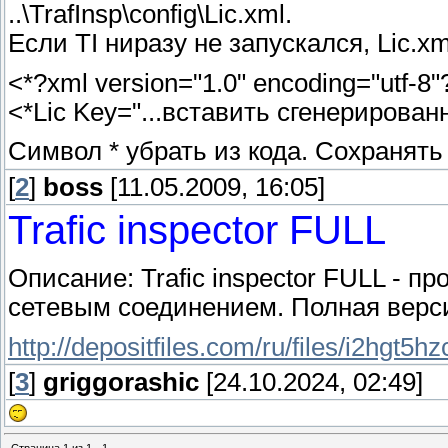
..\TrafInsp\config\Lic.xml.
Если TI ниразу не запускался, Lic.x
<*?xml version="1.0" encoding="utf-8"
<*Lic Key="...вставить сгенерирован
Символ * убрать из кода. Сохранять
[
2
]
boss
[11.05.2009, 16:05]
Trafic inspector FULL
Описание: Trafic inspector FULL - 
сетевым соединением. Полная верс
http://depositfiles.com/ru/files/i2hgt5hz
[
3
]
griggorashic
[24.10.2024, 02:49]
Страница
1
из
1
1