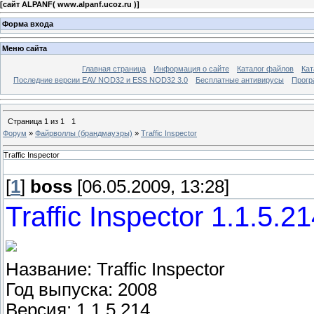
[
сайт ALPANF( www.alpanf.ucoz.ru )
]
Форма входа
Меню сайта
Главная страница
Информация о сайте
Каталог файлов
Кат
Последние версии EAV NOD32 и ESS NOD32 3.0
Бесплатные антивирусы
Прогр
Страница
1
из
1
1
Форум
»
Файрволлы (брандмауэры)
»
Traffic Inspector
Traffic Inspector
[
1
]
boss
[06.05.2009, 13:28]
Traffic Inspector 1.1.5.2
Название: Traffic Inspector
Год выпуска: 2008
Версия: 1.1.5.214