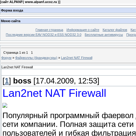
[
сайт ALPANF( www.alpanf.ucoz.ru )
]
Форма входа
Меню сайта
Главная страница
Информация о сайте
Каталог файлов
Кат
Последние версии EAV NOD32 и ESS NOD32 3.0
Бесплатные антивирусы
Прогр
Страница
1
из
1
1
Форум
»
Файрволлы (брандмауэры)
»
Lan2net NAT Firewall
Lan2net NAT Firewall
[
1
]
boss
[17.04.2009, 12:53]
Lan2net NAT Firewall
Популярный программный фаервол д
сети компании. Полная защита сети 
пользователей и гибкая фильтрация