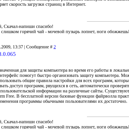
ряет скорость загрузки страниц в Интернет.
й, Скачал-напиши спасибо!
й слишком горячий чай - мочевой пузырь лопнет, ноги обожжешь
5.2009, 13:37 | Сообщение #
2
8.0.065
наченная для защиты компьютера во время его работы в локальн
интерфейс помогут быстро организовать защиту компьютера. Мо
пользовать общие правила настройки для всех программ, котор
ать доступ программ, рвущихся в сеть, автоматически проверят
пользовательской информации на различные сайты. Существуют 
rm Free. В бесплатной версии базовые функции файрволла практ
применения программы обычными пользователями их достаточно.
й, Скачал-напиши спасибо!
й слишком горячий чай - мочевой пузырь лопнет, ноги обожжешь