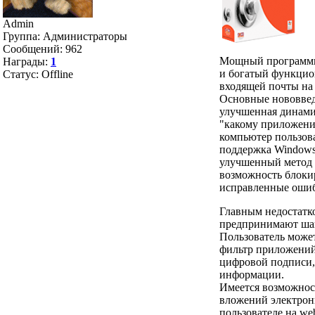
Admin
Группа: Администраторы
Сообщений:
962
Мощный программны
Награды:
1
и богатый функцион
Статус:
Offline
входящей почты на
Основные нововвед
улучшенная динами
"какому приложению
компьютер пользоват
поддержка Windows
улучшенный метод 
возможность блоки
исправленные ошиб
Главным недостатко
предпринимают ша
Пользователь может
фильтр приложений
цифровой подписи, 
информации.
Имеется возможнос
вложений электрон
пользователе на w