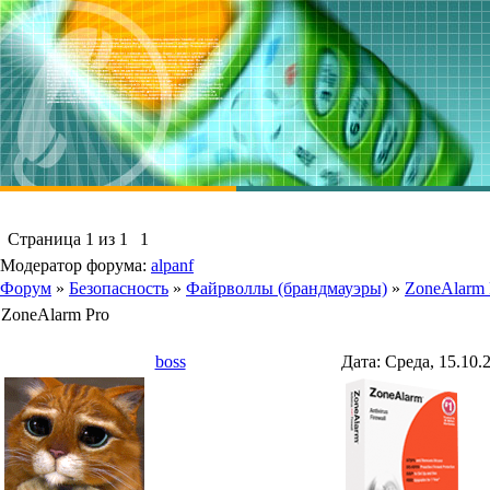
Страница
1
из
1
1
Модератор форума:
alpanf
Форум
»
Безопасность
»
Файрволлы (брандмауэры)
»
ZoneAlarm 
ZoneAlarm Pro
boss
Дата: Среда, 15.10.