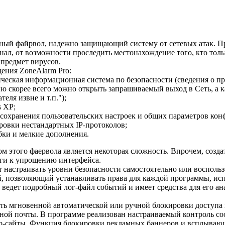
й файрвол, надежно защищающий систему от сетевых атак. Про
ал, от возможности проследить местонахождение того, кто толь
 предмет вирусов.
ения ZoneAlarm Pro:
ческая информационная система по безопасности (сведения о п
 скорее всего можно открыть запрашиваемый выход в Сеть, а к
еля извне и т.п.");
 XP;
сохранения пользовательских настроек и общих параметров ко
ровки нестандартных IP-протоколов;
ки и мелкие дополнения.
м этого фаервола является некоторая сложность. Впрочем, созд
ги к упрощению интерфейса.
 настраивать уровни безопасности самостоятельно или восполь
, позволяющий устанавливать права для каждой программы, исп
ведет подробный лог-файл событий и имеет средства для его ан
ть мгновенной автоматической или ручной блокировки доступа 
ной почты. В программе реализован настраиваемый контроль co
eb-сайты. Функция блокировки рекламных баннеров и всплывающи