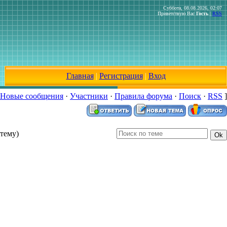
Суббота, 08.08.2026, 02:07
Приветствую Вас
Гость
|
RSS
Главная
|
Регистрация
|
Вход
Новые сообщения
·
Участники
·
Правила форума
·
Поиск
·
RSS
]
тему)