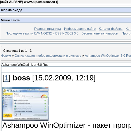
[
сайт ALPANF( www.alpanf.ucoz.ru )
]
Форма входа
Меню сайта
Главная страница
Информация о сайте
Каталог файлов
Кат
Последние версии EAV NOD32 и ESS NOD32 3.0
Бесплатные антивирусы
Прогр
Страница
1
из
1
1
Форум
»
Оптимизация и сбор информации о системе
»
Ashampoo WinOptimizer 6.0 Ru
Ashampoo WinOptimizer 6.0 Rus
[
1
]
boss
[15.02.2009, 12:19]
Ashampoo WinOptimizer - пакет про