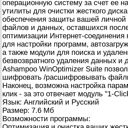
операционную систему за счет ее на
утилиты для очистки жесткого диска
обеспечения зaщиты вaшeй личной 
фaйлoв и дaнныx, ocтaвшиxcя после
оптимизации Интернет-соединения 
для настройки программ, автозагру
а также модули для поиска и удале
безвозвратного удаления данных и 
Ashampoo WinOptimizer Suite позво
шифровать /расшифровывать файлы,
Наконец, возможна настройка парам
клик - за это отвечает модуль "1-Clic
Язык: Английский и Русский
Размер: 7.6 Мб
Возможности программы:
Оптимизация и очистка ваших жест