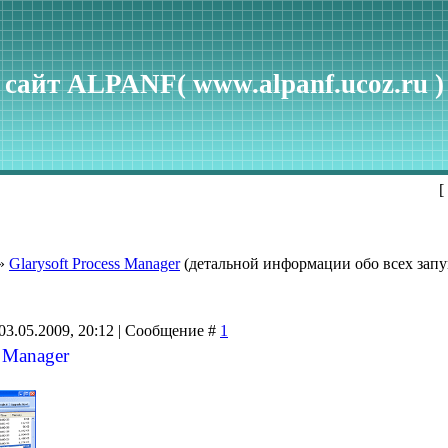
сайт ALPANF( www.alpanf.ucoz.ru )
[
»
Glarysoft Process Manager
(детальной информации обо всех зап
03.05.2009, 20:12 | Сообщение #
1
s Manager