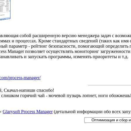
авляющая собой расширенную версию менеджера задач с возмож
мах и процессах. Кроме стандартных сведений (таких как имя фа
ный параметр - рейтинг безопасности, помогающий определить п
ocess Manager позволяет осуществлять мониторинг загруженности
анавливать и запускать программы, изменять приоритеты и т.д.
.com/process-manager/
й, Скачал-напиши спасибо!
й слишком горячий чай - мочевой пузырь лопнет, ноги обожжешь
»
Glarysoft Process Manager
(детальной информации обо всех зап