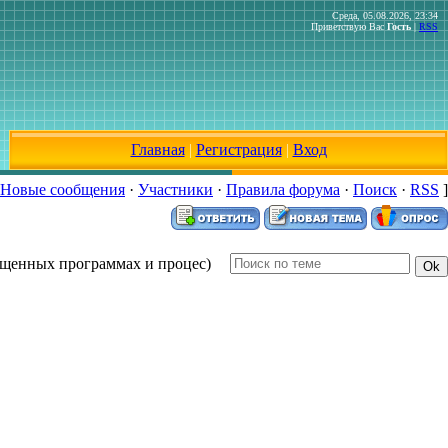
Среда, 05.08.2026, 23:34
Приветствую Вас
Гость
|
RSS
Главная
|
Регистрация
|
Вход
Новые сообщения
·
Участники
·
Правила форума
·
Поиск
·
RSS
]
ущенных программах и процес)