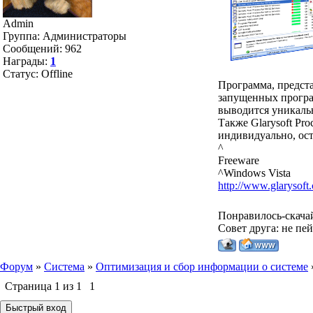
Admin
Группа: Администраторы
Сообщений:
962
Награды:
1
Статус:
Offline
Программа, предст
запущенных програм
выводится уникаль
Также Glarysoft Pr
индивидуально, ост
^
Freeware
^Windows Vista
http://www.glarysoft
Понравилось-скача
Совет друга: не пе
Форум
»
Система
»
Оптимизация и сбор информации о системе
Страница
1
из
1
1