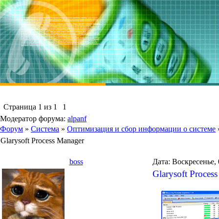
Страница
1
из
1
1
Модератор форума:
alpanf
Форум
»
Система
»
Оптимизация и сбор информации о системе
Glarysoft Process Manager
boss
Дата: Воскресенье, 
Glarysoft Proces