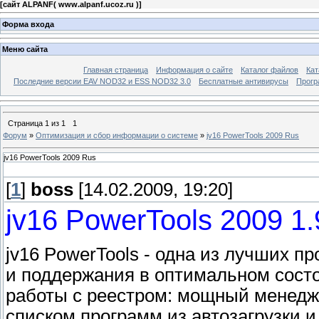
[
сайт ALPANF( www.alpanf.ucoz.ru )
]
Форма входа
Меню сайта
Главная страница
Информация о сайте
Каталог файлов
Кат
Последние версии EAV NOD32 и ESS NOD32 3.0
Бесплатные антивирусы
Прогр
Страница
1
из
1
1
Форум
»
Оптимизация и сбор информации о системе
»
jv16 PowerTools 2009 Rus
jv16 PowerTools 2009 Rus
[
1
]
boss
[14.02.2009, 19:20]
jv16 PowerTools 2009 1.
jv16 PowerTools - одна из лучших 
и поддержания в оптимальном состо
работы с реестром: мощный менедже
списком программ из автозагрузки и