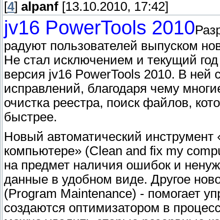
[
4
]
alpanf
[13.10.2010, 17:42]
jv16 PowerTools 2010
Раз
радуют пользователей выпуском нов
Не стал исключением и текущий год
версия jv16 PowerTools 2010. В ней
исправлений, благодаря чему многие
очистка реестра, поиск файлов, кот
быстрее.
Новый автоматический инструмент 
компьютере» (Clean and fix my comp
на предмет наличия ошибок и нену
данные в удобном виде. Другое нов
(Program Maintenance) - помогает 
создаются оптимизатором в процесс