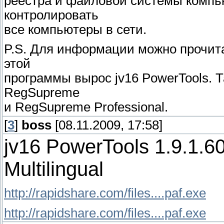
реестра и файловой системы компью
контролировать
все компьютеры в сети.
P.S. Для информации можно прочитат
этой
программы вырос jv16 PowerTools. 
RegSupreme
и RegSupreme Professional.
[
3
]
boss
[08.11.2009, 17:58]
jv16 PowerTools 1.9.1.6
Multilingual
http://rapidshare.com/files....paf.exe
http://rapidshare.com/files....paf.exe