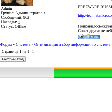
FREEWARE RUSS
Admin
Группа: Администраторы
http://technet.micros
Сообщений:
962
Награды:
1
Понравилось-скача
Статус:
Offline
Совет друга: не пе
Форум
»
Система
»
Оптимизация и сбор информации о системе
Страница
1
из
1
1