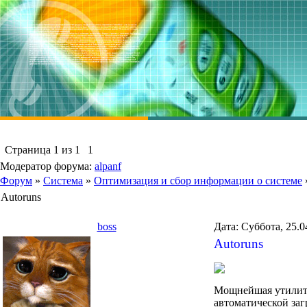
Страница
1
из
1
1
Модератор форума:
alpanf
Форум
»
Система
»
Оптимизация и сбор информации о системе
Autoruns
boss
Дата: Суббота, 25.0
Autoruns
Мощнейшая утилита 
автоматической заг