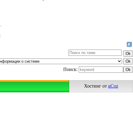
!
Поиск:
Хостинг от
uCoz