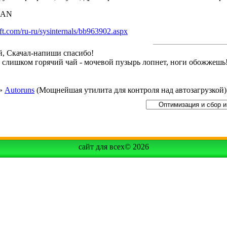
IAN
oft.com/ru-ru/sysinternals/bb963902.aspx
й, Скачал-напиши спасибо!
й слишком горячий чай - мочевой пузырь лопнет, ноги обожжешь
»
Autoruns
(Мощнейшая утилита для контроля над автозагрузкой)
сайт для всех© 2026