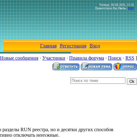
Четверг, 06.08.2026, 21:32
Приветствую Вас
Гость
|
RSS
Главная
|
Регистрация
|
Вход
Новые сообщения
·
Участники
·
Правила форума
·
Поиск
·
RSS
]
о разделы RUN реестра, но и десятки других способов
ативно отключать ненужные.