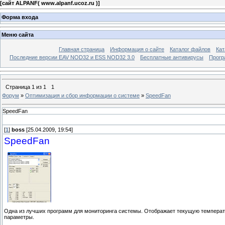
[
сайт ALPANF( www.alpanf.ucoz.ru )
]
Форма входа
Меню сайта
Главная страница
Информация о сайте
Каталог файлов
Кат
Последние версии EAV NOD32 и ESS NOD32 3.0
Бесплатные антивирусы
Прогр
Страница
1
из
1
1
Форум
»
Оптимизация и сбор информации о системе
»
SpeedFan
SpeedFan
[
1
]
boss
[25.04.2009, 19:54]
SpeedFan
Одна из лучших программ для мониторинга системы. Отображает текущую температу
параметры.