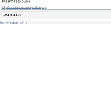
FREEWARE ENGLISH
http://www.almico.com/speedfan.php
Страница
1
из
1
1
Полная версия сайта