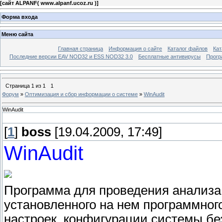
[
сайт ALPANF( www.alpanf.ucoz.ru )
]
Форма входа
Меню сайта
Главная страница
Информация о сайте
Каталог файлов
Кат
Последние версии EAV NOD32 и ESS NOD32 3.0
Бесплатные антивирусы
Прогр
Страница
1
из
1
1
Форум
»
Оптимизация и сбор информации о системе
»
WinAudit
WinAudit
[
1
]
boss
[19.04.2009, 17:49]
WinAudit
Программа для проведения анализа
установленного на нем программног
настроек, конфигурации системы без