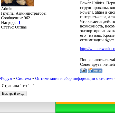
Power Utilities. П
сгруппированы, воп
Admin
Power Utilities в 
Группа: Администраторы
интернет-кеша, а т
Сообщений:
962
Что касается дейст
Награды:
1
возможность, несо
Статус:
Offline
экспортирования на
его - на ваш. Кром
оптимизации будет 
http://winnertweak.c
Понравилось-скача
Совет друга: не пе
Форум
»
Система
»
Оптимизация и сбор информации о системе
Страница
1
из
1
1