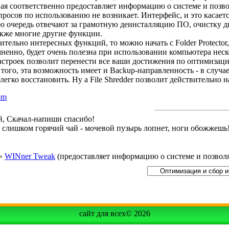
ервая соответственно предоставляет информацию о системе и поз
росов по использованию не возникает. Интерфейс, и это касает
свою очередь отвечают за грамотную деинсталляцию ПО, очистку 
акже многие другие функции.
вительно интересных функций, то можно начать с Folder Protector
мненно, будет очень полезна при использовании компьютера не
строек позволит перенести все ваши достижения по оптимизации
е того, эта возможность имеет и Backup-направленность - в случ
легко восстановить. Ну а File Shredder позволит действительн
om
й, Скачал-напиши спасибо!
й слишком горячий чай - мочевой пузырь лопнет, ноги обожжешь
»
WINner Tweak
(предоставляет информацию о системе и позвол
сайт для всех© 2026