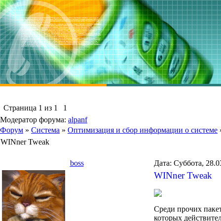
Страница
1
из
1
1
Модератор форума:
alpanf
Форум
»
Система
»
Оптимизация и сбор информации о системе
WINner Tweak
boss
Дата: Суббота, 28.0
WINner Tweak
Среди прочих паке
которых действител