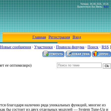
Четверг, 06.08.2026, 19:26
Приветствую Вас
Гость
|
RSS
Главная
|
Регистрация
|
Вход
Новые сообщения
·
Участники
·
Правила форума
·
Поиск
·
RSS
]
яет ее оптимизиро)
тся благодаря наличию ряда уникальных функций, многие из
 как бы состоит из двух отдельных модулей — System Tune-Up и