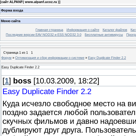
[
сайт ALPANF( www.alpanf.ucoz.ru )
]
Форма входа
Меню сайта
Главная страница
Информация о сайте
Каталог файлов
Кат
Последние версии EAV NOD32 и ESS NOD32 3.0
Бесплатные антивирусы
Прогр
Страница
1
из
1
1
Форум
»
Оптимизация и сбор информации о системе
»
Easy Duplicate Finder 2.2
Easy Duplicate Finder 2.2
[
1
]
boss
[10.03.2009, 18:22]
Easy Duplicate Finder 2.2
Куда исчезло свободное место на в
поздно задается любой пользовател
скучных фильмов и давно надоевши
дублируют друг друга. Пользовател