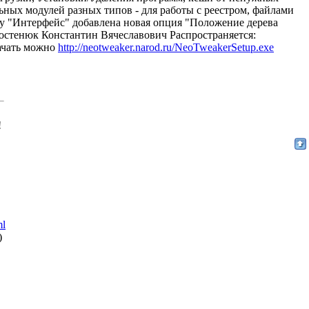
ьных модулей разных типов - для работы с реестром, файлами
дку "Интерфейс" добавлена новая опция "Положение дерева
Костенюк Константин Вячеславович Распространяется:
ачать можно
http://neotweaker.narod.ru/NeoTweakerSetup.exe
!
ml
)