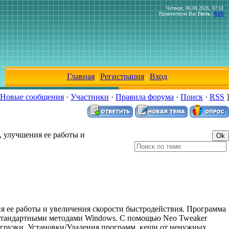
Четверг, 06.08.2026, 07:51
Приветствую Вас
Гость
|
RSS
Главная
|
Регистрация
|
Вход
Новые сообщения
·
Участники
·
Правила форума
·
Поиск
·
RSS
]
 улучшения ее работы и
я ее работы и увеличения скорости быстродействия. Программа
 стандартными методами Windows. С помощью Neo Tweaker
агрузки, Установки/Удаления программ, кеши от ненужных