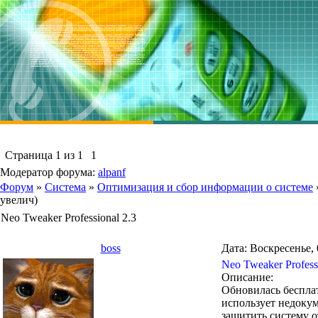
Страница
1
из
1
1
Модератор форума:
alpanf
Форум
»
Система
»
Оптимизация и сбор информации о системе
увелич)
Neo Tweaker Professional 2.3
boss
Дата: Воскресенье, 
Neo Tweaker Profess
Описание:
Обновилась беспла
использует недоку
защитить систему 