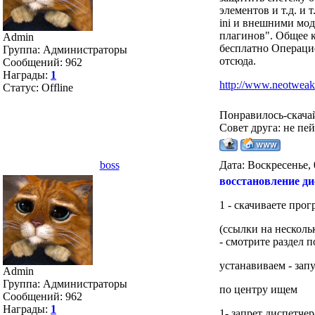
элементов и т.д. и
ini и внешними мод
плагинов". Общее к
Admin
бесплатно Операци
Группа: Администраторы
отсюда.
Сообщений:
962
Награды:
1
http://www.neotweak
Статус:
Offline
Понравилось-скача
Совет друга: не пе
boss
Дата: Воскресенье, 
восстановление ди
1 - скачиваете прог
(ссылки на несколь
- смотрите раздел 
устанавиваем - зап
Admin
Группа: Администраторы
по центру ищем
Сообщений:
962
Награды:
1
1- запрет диспетчер