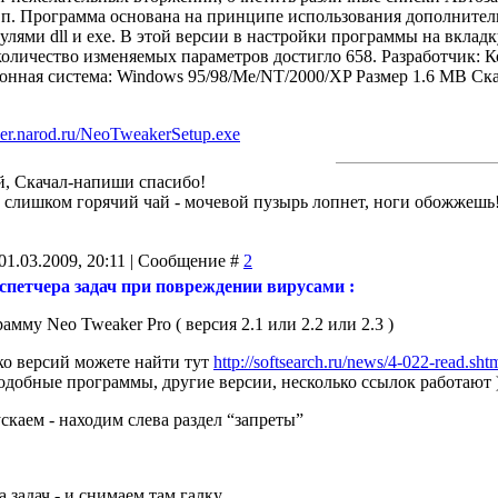
 т.п. Программа основана на принципе использования дополнител
улями dll и exe. В этой версии в настройки программы на вкла
оличество изменяемых параметров достигло 658. Разработчик: 
онная система: Windows 95/98/Me/NT/2000/XP Размер 1.6 MB Ск
er.narod.ru/NeoTweakerSetup.exe
й, Скачал-напиши спасибо!
й слишком горячий чай - мочевой пузырь лопнет, ноги обожжешь
01.03.2009, 20:11 | Сообщение #
2
спетчера задач при повреждении вирусами :
рамму Neo Tweaker Pro ( версия 2.1 или 2.2 или 2.3 )
ко версий можете найти тут
http://softsearch.ru/news/4-022-read.sht
подобные программы, другие версии, несколько ссылок работают 
ускаем - находим слева раздел “запреты”
а задач - и снимаем там галку