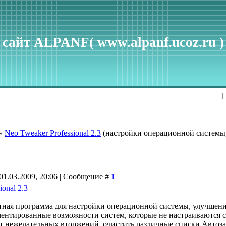
сайт ALPANF( www.alpanf.ucoz.ru )
[
»
Neo Tweaker Professional 2.3
(настройки операционной системы,
01.03.2009, 20:06 | Сообщение #
1
ional 2.3
тная программа для настройки операционной системы, улучшени
ментированные возможности систем, которые не настраиваются
от нежелательных вторжений, очистить различные списки Автоз