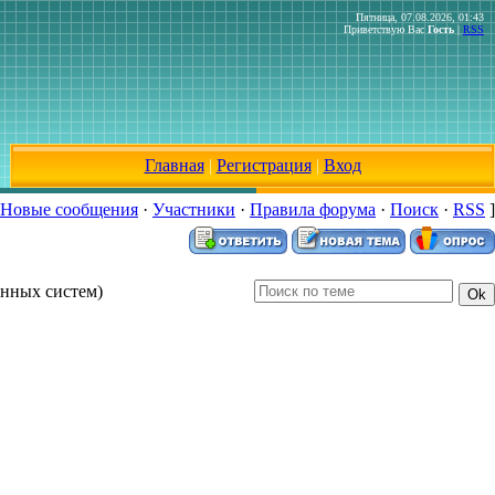
Пятница, 07.08.2026, 01:43
Приветствую Вас
Гость
|
RSS
Главная
|
Регистрация
|
Вход
Новые сообщения
·
Участники
·
Правила форума
·
Поиск
·
RSS
]
онных систем)