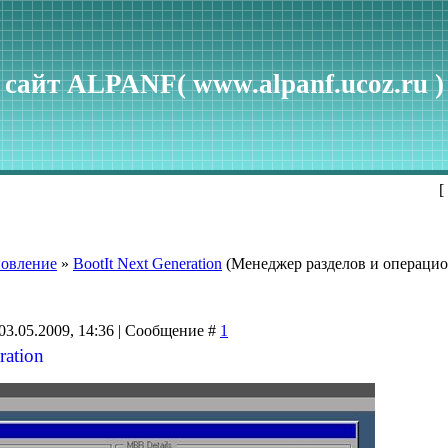
сайт ALPANF( www.alpanf.ucoz.ru )
[
новление
»
BootIt Next Generation
(Менеджер разделов и операци
03.05.2009, 14:36 | Сообщение #
1
ration