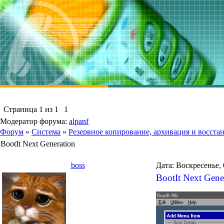
Страница
1
из
1
1
Модератор форума:
alpanf
Форум
»
Система
»
Резервное копирование, архивация и восста
BootIt Next Generation
boss
Дата: Воскресенье, 
BootIt Next Gene