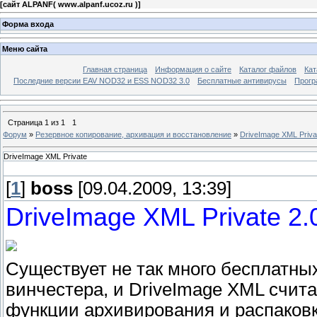
[
сайт ALPANF( www.alpanf.ucoz.ru )
]
Форма входа
Меню сайта
Главная страница
Информация о сайте
Каталог файлов
Кат
Последние версии EAV NOD32 и ESS NOD32 3.0
Бесплатные антивирусы
Прогр
Страница
1
из
1
1
Форум
»
Резервное копирование, архивация и восстановление
»
DriveImage XML Priva
DriveImage XML Private
[
1
]
boss
[09.04.2009, 13:39]
DriveImage XML Private 2.
Существует не так много бесплатны
винчестера, и DriveImage XML счит
функции архивирования и распаковк