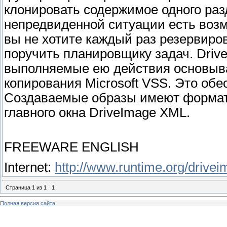
клонировать содержимое одного разд
непредвиденной ситуации есть возм
вы не хотите каждый раз резервиро
поручить планировщику задач. Driv
выполняемые ею действия основыва
копирования Microsoft VSS. Это об
Создаваемые образы имеют формат 
главного окна DriveImage XML.
FREEWARE ENGLISH
Internet:
http://www.runtime.org/drive
Страница
1
из
1
1
Полная версия сайта