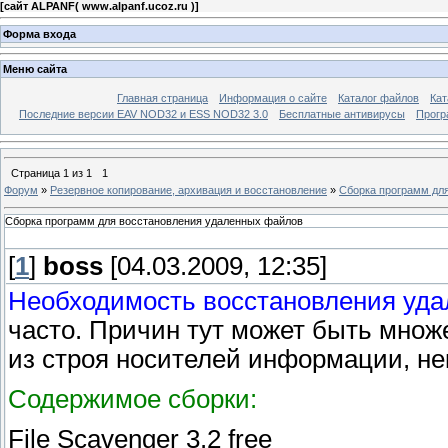
[
сайт ALPANF( www.alpanf.ucoz.ru )
]
Форма входа
Меню сайта
Главная страница
Информация о сайте
Каталог файлов
Кат
Последние версии EAV NOD32 и ESS NOD32 3.0
Бесплатные антивирусы
Прогр
Страница
1
из
1
1
Форум
»
Резервное копирование, архивация и восстановление
»
Сборка программ дл
Сборка программ для восстановления удаленных файлов
[
1
]
boss
[04.03.2009, 12:35]
Необходимость восстановления уд
часто. Причин тут может быть множ
из строя носителей информации, не
Содержимое сборки:
File Scavenger 3.2 free