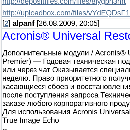
http://depositfiles.com/files/8iygbn3mt
http://uploadbox.com/files/vYdEQDsF1
[
2
]
alpanf
[26.08.2009, 20:05]
Acronis® Universal Rest
Дополнительные модули / Acronis® U
Premier) — Годовая техническая под
или через чат Оказывается специали
неделю. Право приоритетного получ
касающиеся сбоев и восстановления
после поступления запроса Техниче
заказе любого корпоративного продук
Для использования Acronis Universa
True Image Echo