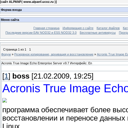
[
сайт ALPANF( www.alpanf.ucoz.ru )
]
Форма входа
Меню сайта
Главная страница
Информация о сайте
Каталог файлов
Кат
Последние версии EAV NOD32 и ESS NOD32 3.0
Бесплатные антивирусы
Прогр
Страница
1
из
1
1
Форум
»
Резервное копирование, архивация и восстановление
»
Acronis True Image E
Acronis True Image Echo Enterprise Server v9.7 Интерфейс: En
[
1
]
boss
[21.02.2009, 19:25]
Acronis True Image Echo
программа обеспечивает более высо
восстановлении и переносе данных 
Linux.