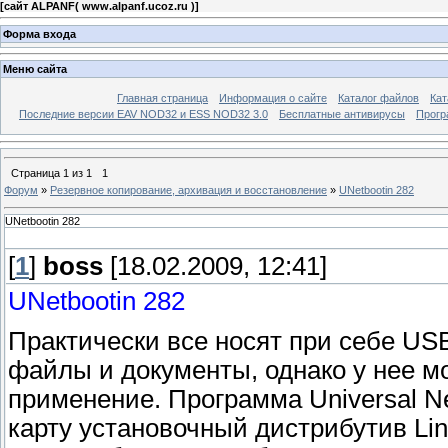
[
сайт ALPANF( www.alpanf.ucoz.ru )
]
Форма входа
Меню сайта
Главная страница
Информация о сайте
Каталог файлов
Кат
Последние версии EAV NOD32 и ESS NOD32 3.0
Бесплатные антивирусы
Прогр
Страница
1
из
1
1
Форум
»
Резервное копирование, архивация и восстановление
»
UNetbootin 282
UNetbootin 282
[
1
]
boss
[18.02.2009, 12:41]
UNetbootin 282
Практически все носят при себе US
файлы и документы, однако у нее мо
применение. Программа Universal Net
карту установочный дистрибутив Li