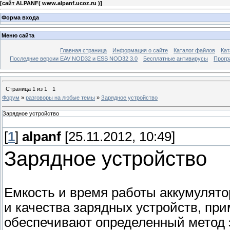
[
сайт ALPANF( www.alpanf.ucoz.ru )
]
Форма входа
Меню сайта
Главная страница
Информация о сайте
Каталог файлов
Кат
Последние версии EAV NOD32 и ESS NOD32 3.0
Бесплатные антивирусы
Прогр
Страница
1
из
1
1
Форум
»
разговоры на любые темы
»
Зарядное устройство
Зарядное устройство
[
1
]
alpanf
[25.11.2012, 10:49]
Зарядное устройство
Емкость и время работы аккумулято
и качества зарядных устройств, пр
обеспечивают определенный метод 