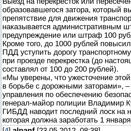
Выезд на перекресток или пересече
образовавшегося затора, который в
препятствие для движения транспор
наказывается административным шт
предупреждение или штраф 100 руб
Кроме того, до 1000 рублей повыси
ПДД уступить дорогу транспортном
при проезде перекрестка (до насто
составлял от 100 до 200 рублей).
«Мы уверены, что ужесточение этой
в борьбе с дорожными заторами», –
управления по обеспечению безопа
генерал-майор полиции Владимир К
ГИБДД наводит последний лоск на н
которая должна заработать 1 января
[
4
]
alpanf
[23.05.2012, 08:38]