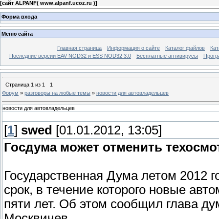
[
сайт ALPANF( www.alpanf.ucoz.ru )
]
Форма входа
Меню сайта
Главная страница
Информация о сайте
Каталог файлов
Кат
Последние версии EAV NOD32 и ESS NOD32 3.0
Бесплатные антивирусы
Прогр
Страница
1
из
1
1
Форум
»
разговоры на любые темы
»
новости для автовладельцев
новости для автовладельцев
[
1
]
swed
[01.01.2012, 13:05]
Госдума может отменить техосмо
Государственная Дума летом 2012 г
срок, в течение которого новые авто
пяти лет. Об этом сообщил глава ду
Москвичев.