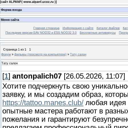
[
сайт ALPANF( www.alpanf.ucoz.ru )
]
Форма входа
Меню сайта
Главная страница
Информация о сайте
Каталог файлов
Кат
Последние версии EAV NOD32 и ESS NOD32 3.0
Бесплатные антивирусы
Прогр
Страница
1
из
1
1
Форум
»
фильмы (просмотр на компьютере)
»
Тату салон
Тату салон
[
1
]
antonpalich07
[26.05.2026, 11:07]
Хотите подчеркнуть свою уникально
заявку, и мы создадим образ, котор
https://tattoo.manes.club/
любая идея 
опытные мастера работают в разных
пожелания и гарантируют безупречн
предлагаем профессиональный пирси