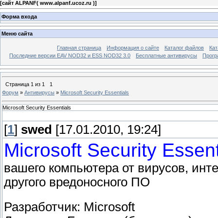
[
сайт ALPANF( www.alpanf.ucoz.ru )
]
Форма входа
Меню сайта
Главная страница
Информация о сайте
Каталог файлов
Кат
Последние версии EAV NOD32 и ESS NOD32 3.0
Бесплатные антивирусы
Прогр
Страница
1
из
1
1
Форум
»
Антивирусы
»
Microsoft Security Essentials
Microsoft Security Essentials
[
1
]
swed
[17.01.2010, 19:24]
Microsoft Security Essent
вашего компьютера от вирусов, инт
другого вредоносного ПО
Разработчик: Microsoft