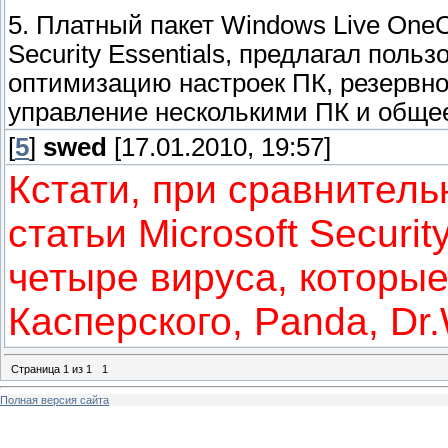
5. Платный пакет Windows Live OneC
Security Essentials, предлагал пол
оптимизацию настроек ПК, резервно
управление несколькими ПК и обще
[
5
]
swed
[17.01.2010, 19:57]
Кстати, при сравнител
статьи Microsoft Securi
четыре вируса, которы
Касперского, Panda, D
Страница
1
из
1
1
Полная версия сайта