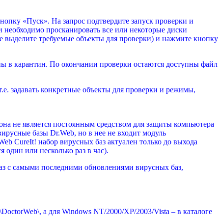
кнопку «Пуск». На запрос подтвердите запуск проверки и
и необходимо просканировать все или некоторые диски
е выделите требуемые объекты для проверки) и нажмите кнопку
ы в карантин. По окончании проверки остаются доступны файл
.е. задавать конкретные объекты для проверки и режимы,
она не является постоянным средством для защиты компьютера
вирусные базы Dr.Web, но в нее не входит модуль
eb CureIt! набор вирусных баз актуален только до выхода
один или несколько раз в час).
раз с самыми последними обновлениями вирусных баз,
\DoctorWeb\, а для Windows NT/2000/XP/2003/Vista – в каталоге