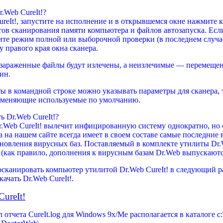
.Web CureIt!?
ureIt!, запустите на исполнение и в открывшемся окне нажмите 
тов сканирования памяти компьютера и файлов автозапуска. Есл
ите режим полной или выборочной проверки (в последнем случа
у правого края окна сканера.
зараженные файлы будут излечены, а неизлечимые — перемещен
ин.
ы в командной строке можно указывать параметры для сканера, т
зменяющие используемые по умолчанию.
 Dr.Web CureIt!?
.Web CureIt! вылечит инфицированную систему однократно, но 
а на нашем сайте всегда имеет в своем составе самые последние 
новления вирусных баз. Поставляемый в комплекте утилиты Dr.W
(как правило, дополнения к вирусным базам Dr.Web выпускаются 
осканировать компьютер утилитой Dr.Web CureIt! в следующий 
ачать Dr.Web CureIt!.
ureIt!
тчета CureIt.log для Windows 9x/Me располагается в каталоге c: