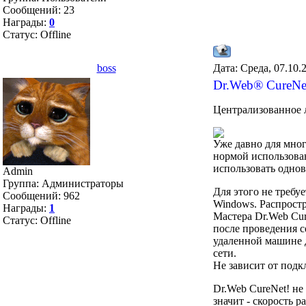
Сообщений:
23
Награды:
0
Статус:
Offline
boss
Дата: Среда, 07.10.
Dr.Web® CureN
Централизованное л
Уже давно для мно
нормой использован
использовать однов
Admin
Группа: Администраторы
Для этого не требу
Сообщений:
962
Windows. Распрост
Награды:
1
Мастера Dr.Web Cur
Статус:
Offline
после проведения с
удаленной машине д
сети.
Не зависит от под
Dr.Web CureNet! не
значит - скорость 