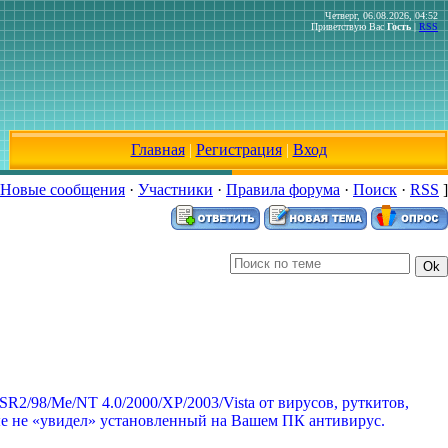
Четверг, 06.08.2026, 04:52
Приветствую Вас
Гость
|
RSS
Главная
|
Регистрация
|
Вход
Новые сообщения
·
Участники
·
Правила форума
·
Поиск
·
RSS
]
2/98/Me/NT 4.0/2000/XP/2003/Vista от вирусов, руткитов,
ые не «увидел» установленный на Вашем ПК антивирус.