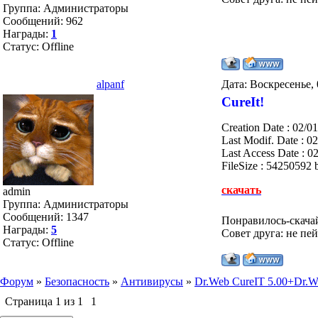
Группа: Администраторы
Сообщений:
962
Награды:
1
Статус:
Offline
alpanf
Дата: Воскресенье, 
CureIt!
Creation Date : 02/0
Last Modif. Date : 0
Last Access Date : 0
FileSize : 54250592
скачать
admin
Группа: Администраторы
Сообщений:
1347
Понравилось-скача
Награды:
5
Совет друга: не пе
Статус:
Offline
Форум
»
Безопасность
»
Антивирусы
»
Dr.Web CureIT 5.00+Dr.W
Страница
1
из
1
1