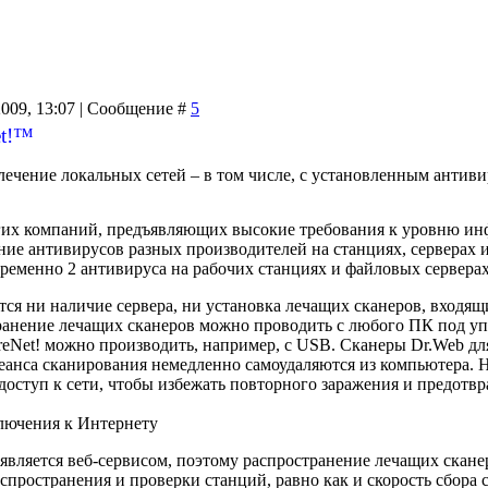
2009, 13:07 | Сообщение #
5
et!™
ечение локальных сетей – в том числе, с установленным антив
гих компаний, предъявляющих высокие требования к уровню ин
ие антивирусов разных производителей на станциях, серверах 
ременно 2 антивируса на рабочих станциях и файловых серверах
ется ни наличие сервера, ни установка лечащих сканеров, входящ
ранение лечащих сканеров можно проводить с любого ПК под упр
eNet! можно производить, например, с USB. Сканеры Dr.Web для
еанса сканирования немедленно самоудаляются из компьютера. 
оступ к сети, чтобы избежать повторного заражения и предотв
ключения к Интернету
 является веб-сервисом, поэтому распространение лечащих скане
распространения и проверки станций, равно как и скорость сбора