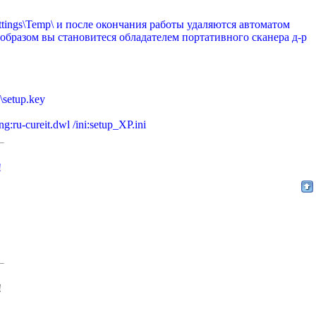
ettings\Temp\ и после окончания работы удаляются автоматом
 образом вы становитеся обладателем портативного сканера д-р
etup.key
-cureit.dwl /ini:setup_XP.ini
!
!