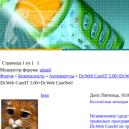
Страница
1
из
1
1
Модератор форума:
alpanf
Форум
»
Безопасность
»
Антивирусы
»
Dr.Web CureIT 5.00+Dr.W
Dr.Web CureIT 5.00+Dr.Web CureNet!
boss
Дата: Пятница, 10.
Бесплатная лечащая 
Незаменимое средст
троянских програм
Dr.Web CureIt! не 