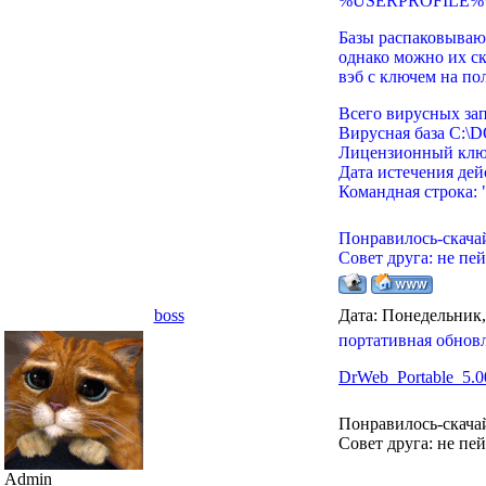
%USERPROFILE%\D
Базы распаковывают
однако можно их ск
вэб с ключем на по
Всего вирусных за
Вирусная база C
Лицензионный клю
Дата истечения дей
Командная строка: 
Понравилось-скача
Совет друга: не пе
boss
Дата: Понедельник,
портативная обновл
DrWeb_Portable_5.0
Понравилось-скача
Совет друга: не пе
Admin