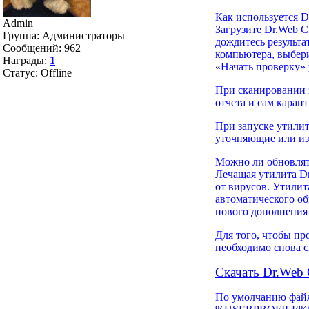
Как используется Dr
Admin
Загрузите Dr.Web C
Группа: Администраторы
дождитесь результа
Сообщений:
962
компьютера, выбер
Награды:
1
«Начать проверку» 
Статус:
Offline
При сканировании 
отчета и сам карант
При запуске утилит
уточняющие или и
Можно ли обновлять
Лечащая утилита Dr
от вирусов. Утилит
автоматического об
нового дополнения 
Для того, чтобы пр
необходимо снова ск
Скачать Dr.Web C
По умолчанию файл о