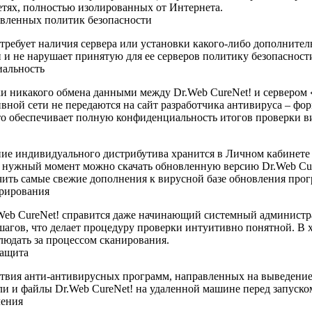
етях, полностью изолированных от Интернета.
вленных политик безопасности
 требует наличия сервера или установки какого-либо дополнител
и не нарушает принятую для ее серверов политику безопасност
альность
и никакого обмена данными между Dr.Web CureNet! и сервером 
вной сети не передаются на сайт разработчика антивируса – фо
о обеспечивает полную конфиденциальность итогов проверки ви
ие индивидуального дистрибутива хранится в Личном кабинете 
в нужный момент можно скачать обновленную версию Dr.Web Cur
чить самые свежие дополнения к вирусной базе обновления про
рирования
Web CureNet! справится даже начинающий системный администра
агов, что делает процедуру проверки интуитивно понятной. В 
людать за процессом сканирования.
защита
твия анти-антивирусных программ, направленных на выведение а
 и файлы Dr.Web CureNet! на удаленной машине перед запуско
ления