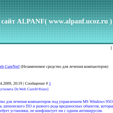
сайт ALPANF( www.alpanf.ucoz.ru )
[
eb CureNet!
(Незаменимое средство для лечения компьютеров)
04.2009, 20:19 | Сообщение #
1
утилита Dr.Web CureIt!®size]
во для лечения компьютеров под управлением MS Windows 95OSR
м, шпионского ПО и разного рода вредоносных объектов, котор
требует установки, не конфликтует ни с одним антивирусом.