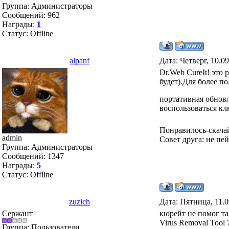
Группа: Администраторы
Сообщений:
962
Награды:
1
Статус:
Offline
alpanf
Дата: Четверг, 10.0
Dr.Web CureIt! это 
будет).Для более п
портативная обновл
воспользоваться к
Понравилось-скача
admin
Совет друга: не пе
Группа: Администраторы
Сообщений:
1347
Награды:
5
Статус:
Offline
zuzich
Дата: Пятница, 11.0
Сержант
кюрейт не помог так
Virus Removal Tool 
Группа: Пользователи