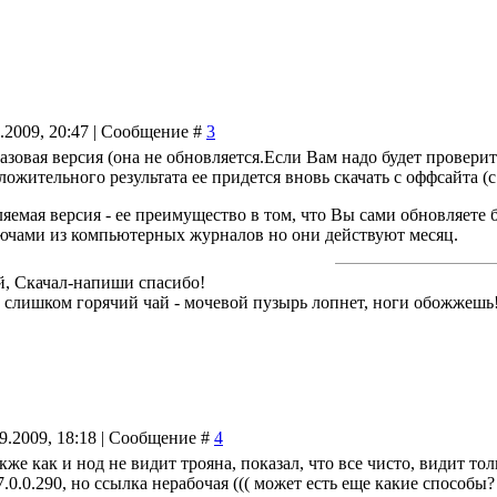
9.2009, 20:47 | Сообщение #
3
разовая версия (она не обновляется.Если Вам надо будет проверит
оложительного результата ее придется вновь скачать с оффсайта 
яемая версия - ее преимущество в том, что Вы сами обновляете 
лючами из компьютерных журналов но они действуют месяц.
й, Скачал-напиши спасибо!
й слишком горячий чай - мочевой пузырь лопнет, ноги обожжешь
9.2009, 18:18 | Сообщение #
4
же как и нод не видит трояна, показал, что все чисто, видит то
7.0.0.290, но ссылка нерабочая ((( может есть еще какие способы?