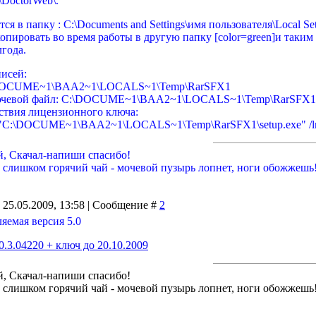
octorWeb\.
ся в папку : C:\Documents and Settings\имя пользователя\Local S
опировать во время работы в другую папку [color=green]и таким
лгода.
писей:
:\DOCUME~1\BAA2~1\LOCALS~1\Temp\RarSFX1
чевой файл: C:\DOCUME~1\BAA2~1\LOCALS~1\Temp\RarSFX1\s
ствия лицензионного ключа:
"C:\DOCUME~1\BAA2~1\LOCALS~1\Temp\RarSFX1\setup.exe" /lng:ru
й, Скачал-напиши спасибо!
й слишком горячий чай - мочевой пузырь лопнет, ноги обожжешь
 25.05.2009, 13:58 | Сообщение #
2
яемая версия 5.0
0.3.04220 + ключ до 20.10.2009
й, Скачал-напиши спасибо!
й слишком горячий чай - мочевой пузырь лопнет, ноги обожжешь