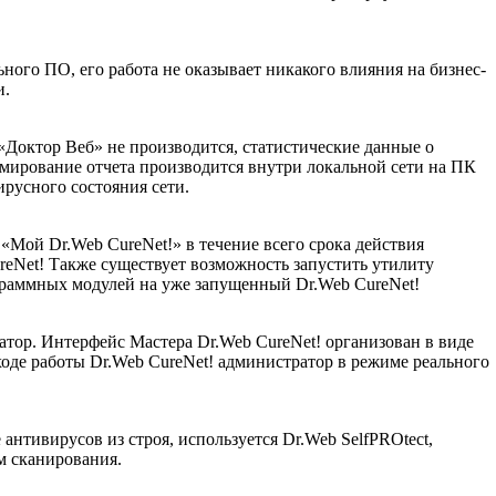
ьного ПО, его работа не оказывает никакого влияния на бизнес-
и.
«Доктор Веб» не производится, статистические данные о
рмирование отчета производится внутри локальной сети на ПК
русного состояния сети.
«Мой Dr.Web CureNet!» в течение всего срока действия
eNet! Также существует возможность запустить утилиту
граммных модулей на уже запущенный Dr.Web CureNet!
тор. Интерфейс Мастера Dr.Web CureNet! организован в виде
ходе работы Dr.Web CureNet! администратор в режиме реального
нтивирусов из строя, используется Dr.Web SelfPROtect,
м сканирования.