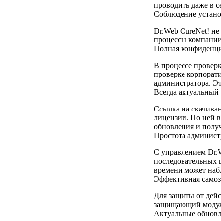
проводить даже в с
Соблюдение устано
Dr.Web CureNet! не
процессы компании 
Полная конфиденци
В процессе проверк
проверке корпорати
администратора. Эт
Всегда актуальный
Ссылка на скачиван
лицензии. По ней 
обновления и полу
Простота админист
C управлением Dr.
последовательных ш
времени может наб
Эффективная само
Для защиты от дейс
защищающий модули
Актуальные обнов