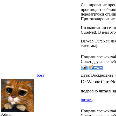
Сканирование прои
производить обновл
перезагрузки станц
Протоколирование 
По окончании сеанс
CureNet!. В нем от
Dr.Web CureNet! ле
системы).
Понравилось-скача
Совет друга: не пе
boss
Дата: Воскресенье, 
Dr.Web® CureN
подробно читаем зд
читать
Понравилось-скача
Admin
Совет друга: не пе