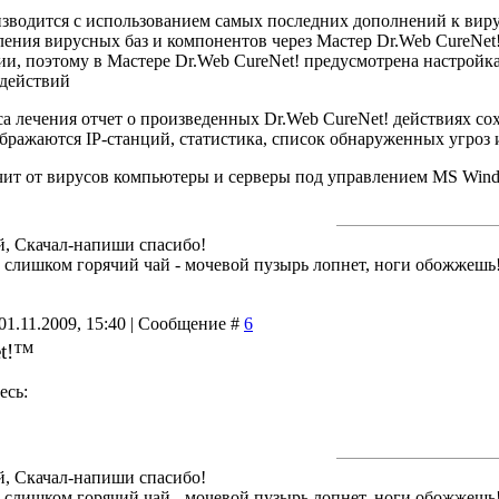
зводится с использованием самых последних дополнений к вир
ения вирусных баз и компонентов через Мастер Dr.Web CureNet!
ии, поэтому в Мастере Dr.Web CureNet! предусмотрена настройка
действий
а лечения отчет о произведенных Dr.Web CureNet! действиях с
ображаются IP-станций, статистика, список обнаруженных угроз
чит от вирусов компьютеры и серверы под управлением MS Windo
й, Скачал-напиши спасибо!
й слишком горячий чай - мочевой пузырь лопнет, ноги обожжешь
01.11.2009, 15:40 | Сообщение #
6
et!™
есь:
й, Скачал-напиши спасибо!
й слишком горячий чай - мочевой пузырь лопнет, ноги обожжешь